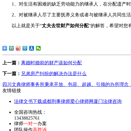
1、对生活有困难的缺乏劳动能力的继承人，在分配遗产时
2、对被继承人尽了主要抚养义务或者与被继承人共同生
以上就是关于“
丈夫去世财产如何分配
”的解答，希望对您
上一篇：
离婚时婚前的财产该如何分配
下一篇：
兄弟房产纠纷的解决办法是什么
四川文典律师事务所秉承开放、包容、超越、引领的办所理念
友情链接
法律文书下载
成都刑事律师
爱心律师网
厦门法律咨询
全国咨询热线：
13438825761
律师
一对一
办案
团队操作
高胜诉