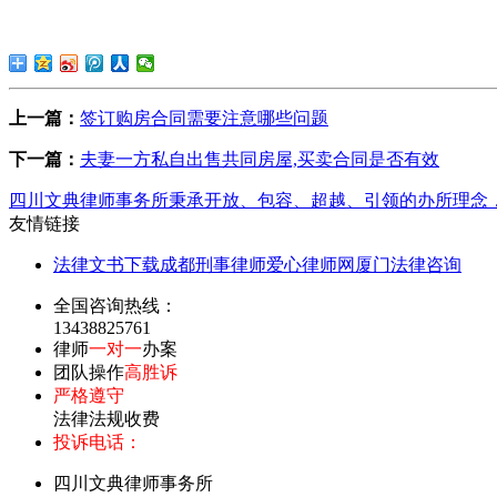
上一篇：
签订购房合同需要注意哪些问题
下一篇：
夫妻一方私自出售共同房屋,买卖合同是否有效
四川文典律师事务所秉承开放、包容、超越、引领的办所理念
友情链接
法律文书下载
成都刑事律师
爱心律师网
厦门法律咨询
全国咨询热线：
13438825761
律师
一对一
办案
团队操作
高胜诉
严格遵守
法律法规收费
投诉电话：
四川文典律师事务所