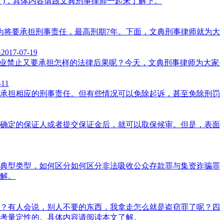
》)，具体内容请跟文典刑事律师一起来了解下。
为将要承担刑事责任，最高刑期7年。下面，文典刑事律师就为
果
2017-07-19
从业禁止又要承担怎样的法律后果呢？今天，文典刑事律师为大家
-11
承担相应的刑事责任。但有些情况可以免除起诉，甚至免除刑罚
确定的保证人或者提交保证金后，就可以取保候审。但是，表面
典型类型，如何区分如何区分非法吸收公众存款罪与集资诈骗罪
解。
？有人会说，别人不要的东西，我拿走怎么就是盗窃罪了呢？四
考量定性的。具体内容请阅读本文了解。