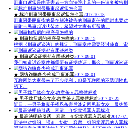
刑事自诉状是由受害者一方向法院出具的一份追究被告刑
★ 标准刑事附带民事起诉状怎么写
2017-10-18
刑事附带民事指的是在解决被告的刑事责任的同时也要对
事附带民事起诉状范本，希望对大家有所帮助。
★ 刑事拘留后的程序是怎样的
2017-09-15
根据《刑事诉讼法》的规定，刑事案件需要经过侦查、审
★ 刑事诉讼证据都有哪些种类
2017-09-01
我们知道诉讼案件都需要有证据佐证，那么，刑事诉讼证
★ 网络诈骗多少构成刑事犯罪
2017-08-01
互联网给大家带来了不少便利，但是互联网的不透明性也
绍下。
★ 男子载尸体会女友,故意杀人罪赔偿标准
2017-07-25
近日，一男子将妻子残忍杀害后淡定回见新女友，最终警
★ 最高法明确引诱、容留、介绍卖淫罪入罪标准
2017-07-
刑法中对组织、强迫、协助、容留、组织卖淫罪的入罪标