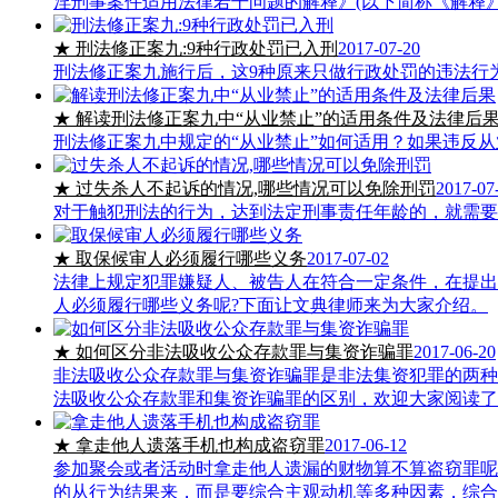
淫刑事案件适用法律若干问题的解释》(以下简称《解释
★ 刑法修正案九:9种行政处罚已入刑
2017-07-20
刑法修正案九施行后，这9种原来只做行政处罚的违法行
★ 解读刑法修正案九中“从业禁止”的适用条件及法律后
刑法修正案九中规定的“从业禁止”如何适用？如果违反
★ 过失杀人不起诉的情况,哪些情况可以免除刑罚
2017-07
对于触犯刑法的行为，达到法定刑事责任年龄的，就需要
★ 取保候审人必须履行哪些义务
2017-07-02
法律上规定犯罪嫌疑人、被告人在符合一定条件，在提出
人必须履行哪些义务呢?下面让文典律师来为大家介绍。
★ 如何区分非法吸收公众存款罪与集资诈骗罪
2017-06-20
非法吸收公众存款罪与集资诈骗罪是非法集资犯罪的两种
法吸收公众存款罪和集资诈骗罪的区别，欢迎大家阅读了
★ 拿走他人遗落手机也构成盗窃罪
2017-06-12
参加聚会或者活动时拿走他人遗漏的财物算不算盗窃罪呢
的从行为结果来，而是要综合主观动机等多种因素，综合