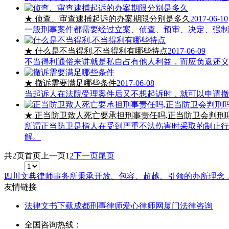
★ 侦查、审查逮捕起诉的办案期限分别是多久
2017-06-10
一般刑事案件都需要经过立案、侦查、预审、决定、强制
★ 什么是不当得利,不当得利有哪些特点
2017-06-09
不当得利通俗来讲就是私自占有他人利益，而应负返还义
★ 撤诉需要满足哪些条件
2017-06-08
当起诉人在法院受理案件后又不想起诉时，就可以申请撤
★ 正当防卫致人死亡要承担刑事责任吗,正当防卫会判刑
所谓正当防卫是指人在受到严重不法伤害时采取的制止行
解。
共2页
首页
上一页
1
2
下一页
尾页
四川文典律师事务所秉承开放、包容、超越、引领的办所理念
友情链接
法律文书下载
成都刑事律师
爱心律师网
厦门法律咨询
全国咨询热线：