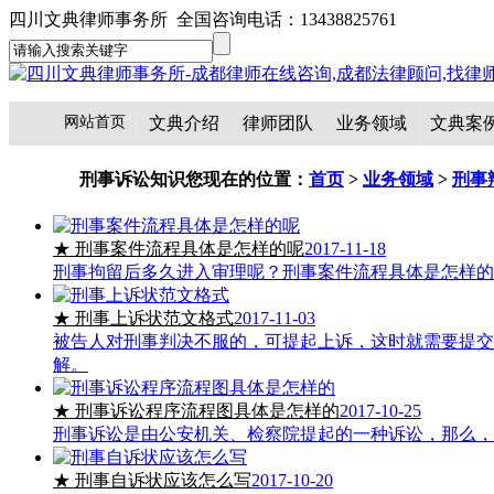
四川文典律师事务所 全国咨询电话：13438825761
网站首页
文典介绍
律师团队
业务领域
文典案
刑事诉讼知识
您现在的位置：
首页
>
业务领域
>
刑事
★ 刑事案件流程具体是怎样的呢
2017-11-18
刑事拘留后多久进入审理呢？刑事案件流程具体是怎样的
★ 刑事上诉状范文格式
2017-11-03
被告人对刑事判决不服的，可提起上诉，这时就需要提交
解。
★ 刑事诉讼程序流程图具体是怎样的
2017-10-25
刑事诉讼是由公安机关、检察院提起的一种诉讼，那么，
★ 刑事自诉状应该怎么写
2017-10-20