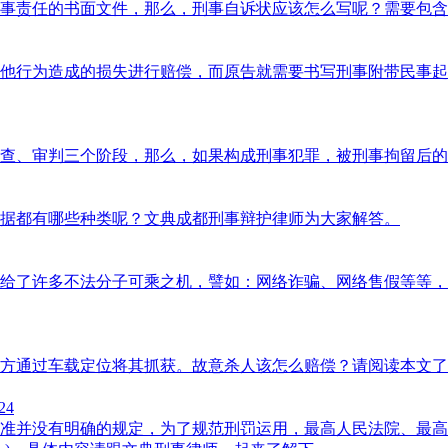
事责任的书面文件，那么，刑事自诉状应该怎么写呢？需要包含
他行为造成的损失进行赔偿，而原告就需要书写刑事附带民事起
查、审判三个阶段，那么，如果构成刑事犯罪，被刑事拘留后的
据都有哪些种类呢？文典成都刑事辩护律师为大家解答。
给了许多不法分子可乘之机，譬如：网络诈骗、网络售假等等，
方通过车载定位将其抓获。故意杀人该怎么赔偿？请阅读本文了
24
准并没有明确的规定，为了规范刑罚运用，最高人民法院、最高